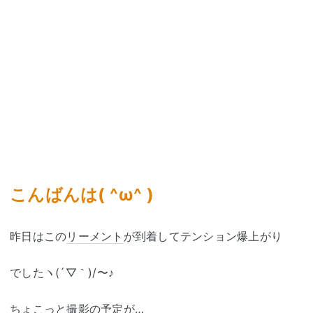
こんばんは( ^ω^ )
昨日はこの
リーメント
が到着してテンション爆上がり
でしたヽ(´▽｀)/〜♪
ちょこっと撮影の予定が…