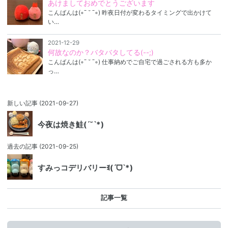
あけましておめでとうございます
こんばんは(◦ˉ ˘ ˉ◦) 昨夜日付が変わるタイミングで出かけて
い…
2021-12-29
何故なのか？バタバタしてる(--;)
こんばんは(◦ˉ ˘ ˉ◦) 仕事納めでご自宅で過ごされる方も多か
っ…
新しい記事
(2021-09-27)
今夜は焼き鮭(ˊ˘ˋ*)
過去の記事
(2021-09-25)
すみっコデリバリーꉂ(ˊᗜˋ*)
記事一覧