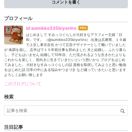
コメントを書く
プロフィール
はて
id:sumikko335biyoriiro
なブ
はじめまして すみっコぐらしが大好きなアラフォー主婦「日
ログ
和」です。 （@sumikko335biyoriiro） 出身は兵庫県、１９歳
Pro
で上京し東京在住 かつて広告デザイナーとして働いていました
が 体調を崩し、志半ばで１５年前仕事を辞めました 夫と結婚し、ふたり暮ら
し、子どもはいません 結婚して10年目、ただ流されるような生きかたよりも
これからを楽しく、前向きに生きていきたいという想いから ブログをはじめ
てみました。 大好きなすみっコぐらしの話 資格を取得してみようと思い勉強
をはじめた話 日常の中にある悩みやつまづき など綴っていきたいと思います
よろしくお願い致します
このブログについて
検索
注目記事