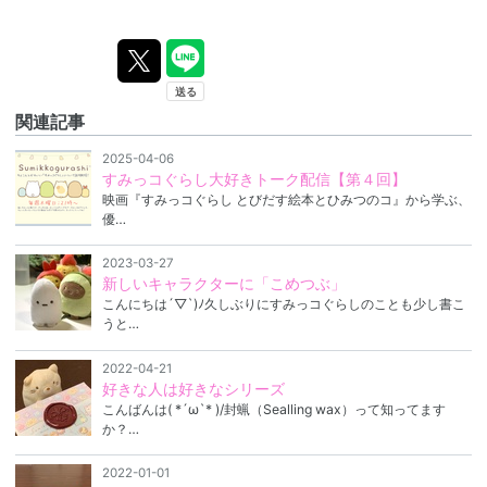
関連記事
2025-04-06
すみっコぐらし大好きトーク配信【第４回】
映画『すみっコぐらし とびだす絵本とひみつのコ』から学ぶ、
優…
2023-03-27
新しいキャラクターに「こめつぶ」
こんにちは´▽`)ﾉ久しぶりにすみっコぐらしのことも少し書こ
うと…
2022-04-21
好きな人は好きなシリーズ
こんばんは( *´ω`* )/封蝋（Sealling wax）って知ってます
か？…
2022-01-01