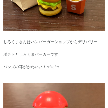
しろくま
さんは
ハンバーガーショップ
からデリバリー
ポテトと
しろくま
バーガーです
バンズの耳がかわいい！∩^ω^∩